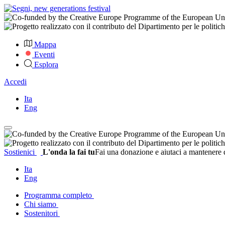
Mappa
Eventi
Esplora
Accedi
Ita
Eng
Sostienici
L'onda la fai tu
Fai una donazione e aiutaci a mantenere q
Ita
Eng
Programma completo
Chi siamo
Sostenitori