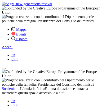
Mappa
Eventi
Esplora
Accedi
Ita
Eng
Sostienici
L'onda la fai tu
Fai una donazione e aiutaci a
mantenere questo spazio accessibile a tutti
Ita
Eng