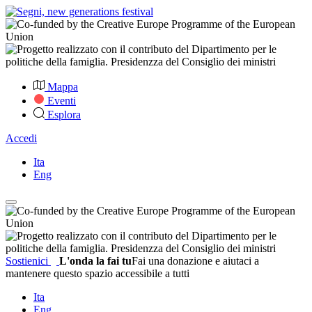
Mappa
Eventi
Esplora
Accedi
Ita
Eng
Sostienici
L'onda la fai tu
Fai una donazione e aiutaci a
mantenere questo spazio accessibile a tutti
Ita
Eng