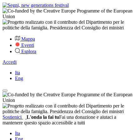
Mappa
Eventi
Esplora
Accedi
Ita
Eng
Sostienici
L'onda la fai tu
Fai una donazione e aiutaci a
mantenere questo spazio accessibile a tutti
Ita
Eng