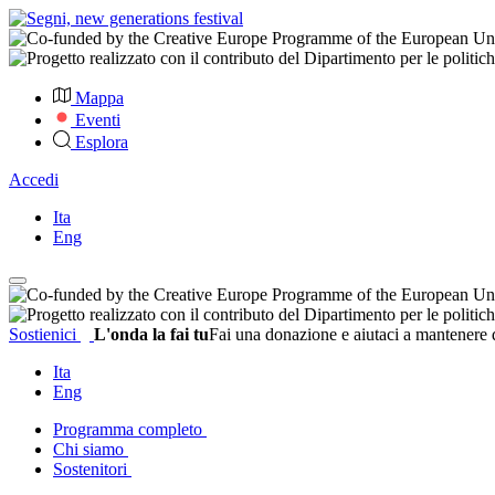
Mappa
Eventi
Esplora
Accedi
Ita
Eng
Sostienici
L'onda la fai tu
Fai una donazione e aiutaci a mantenere q
Ita
Eng
Programma completo
Chi siamo
Sostenitori